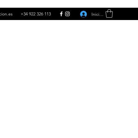
cion.es
+34 922 326 113
Iniciar sesión