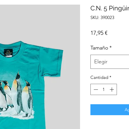
C.N. 5 Pingü
SKU: 390023
Precio
17,95 €
Tamaño
*
Elegir
Cantidad
*
Ag