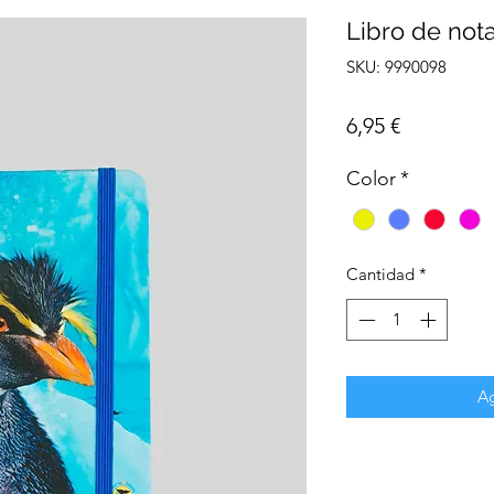
Libro de not
SKU: 9990098
Precio
6,95 €
Color
*
Cantidad
*
Ag