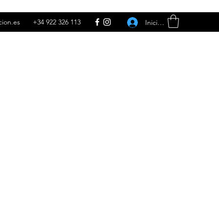
cion.es
+34 922 326 113
Iniciar sesión